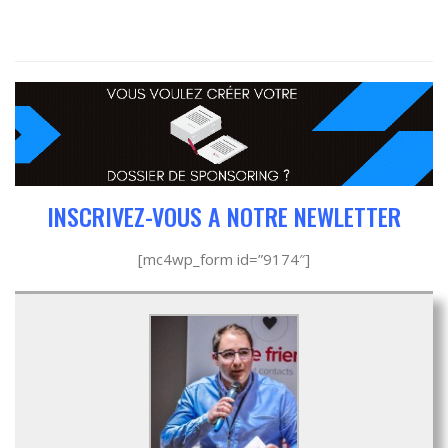
INSCRIVEZ-VOUS A NOTRE NEWLETTER
[mc4wp_form id=”9174″]