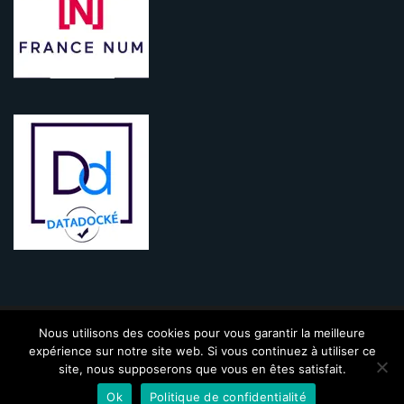
Nous utilisons des cookies pour vous garantir la meilleure
KINIC - 2009-2021 - Tous droits réservés |
Mentions légales
|
CGV
|
expérience sur notre site web. Si vous continuez à utiliser ce
Politique de confidentialité
|
Contact
site, nous supposerons que vous en êtes satisfait.
Ok
Politique de confidentialité