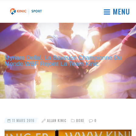
MENU
Myriam Dellal, La Boxeuse Championne Du
Monde WBF Rejoint La Team Kinic
11 MARS 2016
ALLAN KINIC
BOXE
0