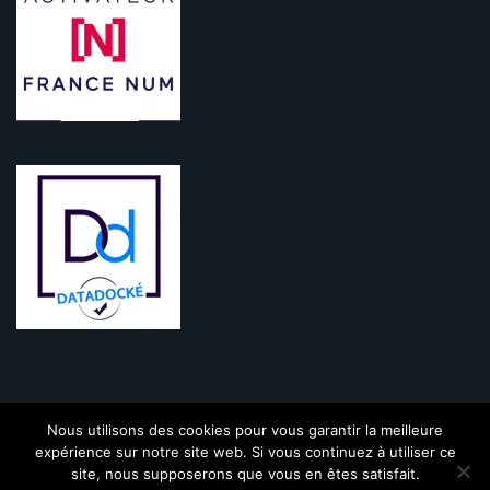
Nous utilisons des cookies pour vous garantir la meilleure
KINIC - 2009-2021 - Tous droits réservés |
Mentions légales
|
CGV
|
expérience sur notre site web. Si vous continuez à utiliser ce
Politique de confidentialité
|
Contact
site, nous supposerons que vous en êtes satisfait.