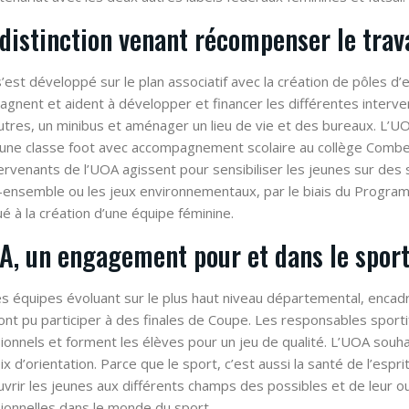
distinction venant récompenser le trav
’est développé sur le plan associatif avec la création de pôles d’
gnent et aident à développer et financer les différentes interventi
utres, un minibus et aménager un lieu de vie et des bureaux. L’UOA 
’une classe foot avec accompagnement scolaire au collège Combe 
ervenants de l’UOA agissent pour sensibiliser les jeunes sur des 
e-ensemble ou les jeux environnementaux, par le biais du Program
ué à la création d’une équipe féminine.
A, un engagement pour et dans le spor
s équipes évoluant sur le plus haut niveau départemental, encadr
ont pu participer à des finales de Coupe. Les responsables sportif
ionnels et forment les élèves pour un jeu de qualité. L’UOA souh
ix d’orientation. Parce que le sport, c’est aussi la santé de l’espri
ouvrir les jeunes aux différents champs des possibles et de leur 
ionnelles dans le monde du sport.