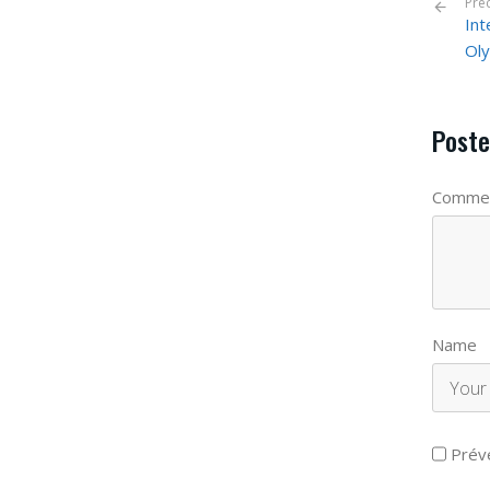
Pré
Int
Oly
Poste
Commen
Name
Prév