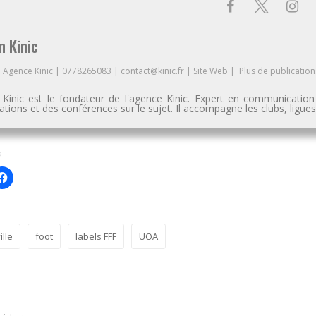
n Kinic
à
Agence Kinic
|
0778265083
|
contact@kinic.fr
|
Site Web
|
Plus de publication
n Kinic est le fondateur de l'agence Kinic. Expert en communication
tions et des conférences sur le sujet. Il accompagne les clubs, ligu
ille
foot
labels FFF
UOA