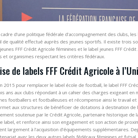
 cadre d’une politique fédérale d’accompagnement des clubs, les
il de qualité effectué auprès des jeunes sportifs. Il existe trois so
 jeunes FFF Crédit Agricole féminines et le label jeunes FFF Crédit
bs et organismes respectant les critères fédéraux.
se de labels FFF Crédit Agricole à l’Un
 2015 pour remplacer le label école de football, le label FFF Crédi
ois ans aux clubs répondant à un cahier des charges exigeant en m
nes footballers et footballeuses et récompense ainsi le travail e
ermet aux structures de bénéficier de dotations à destination de 
gement soutenue par le Crédit Agricole, partenaire historique de l
e label, et renforce ainsi son engagement et son action de proxim
pent largement à l’acquisition d’équipements supplémentaires. Depu
tenariat avec les deux autres labels fédéraux féminines et futsal.