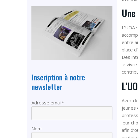
Une 
L’UOA s
accompa
entre a
place d
Des int
le vivr
contrib
Inscription à notre
L’UO
newsletter
Avec de
Adresse email*
jeunes 
profess
leur cho
Nom
afin d’
profess