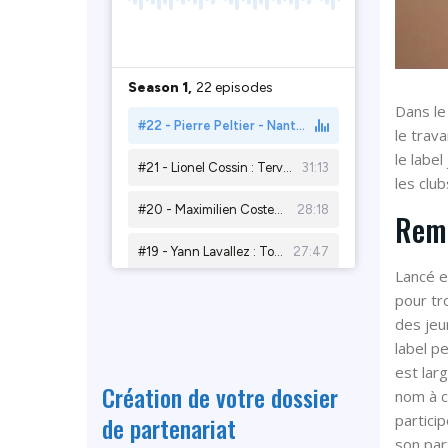
Dans le
le trava
le label
les clu
Remi
Lancé en
pour tr
des jeu
label p
est lar
Création de votre dossier
nom à c
de partenariat
partici
son par