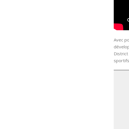
Avec po
dévelop
Distric
sportifs