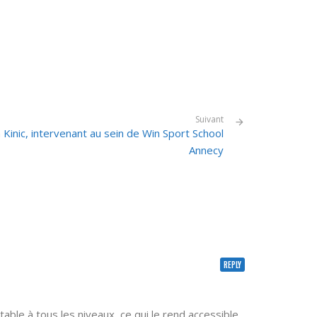
Suivant
n Kinic, intervenant au sein de Win Sport School
Annecy
REPLY
ptable à tous les niveaux, ce qui le rend accessible