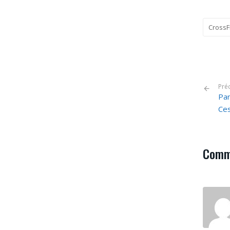
CrossFi
Pré
Par
Ce
Comm