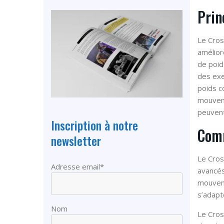
Prin
Le Cros
amélior
de poid
des exe
poids c
mouveme
peuvent
Inscription à notre
Comm
newsletter
Le Cros
Adresse email*
avancés
mouveme
s’adapte
Nom
Le Cros