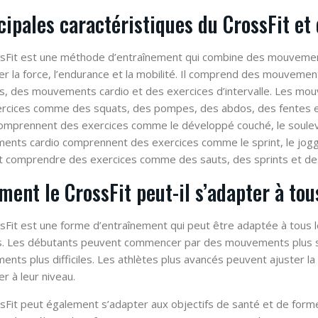
cipales caractéristiques du CrossFit et
sFit est une méthode d’entraînement qui combine des mouvements
er la force, l’endurance et la mobilité. Il comprend des mouvem
s, des mouvements cardio et des exercices d’intervalle. Les m
rcices comme des squats, des pompes, des abdos, des fentes e
omprennent des exercices comme le développé couché, le soulevé
nts cardio comprennent des exercices comme le sprint, le joggin
 comprendre des exercices comme des sauts, des sprints et de
ent le CrossFit peut-il s’adapter à tou
sFit est une forme d’entraînement qui peut être adaptée à tous l
. Les débutants peuvent commencer par des mouvements plus s
nts plus difficiles. Les athlètes plus avancés peuvent ajuster la 
r à leur niveau.
sFit peut également s’adapter aux objectifs de santé et de form