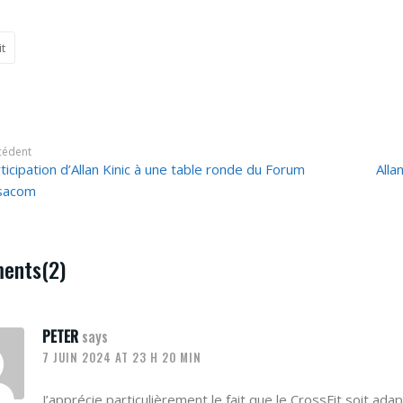
t
cédent
ticipation d’Allan Kinic à une table ronde du Forum
Alla
sacom
ents(2)
PETER
says
7 JUIN 2024 AT 23 H 20 MIN
J’apprécie particulièrement le fait que le CrossFit soit ada