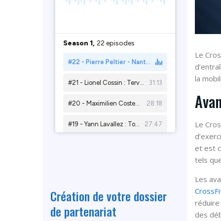
Le Cros
d’entra
la mobi
Avan
Le Cros
d’exerc
et est 
tels qu
Les ava
CrossFi
Création de votre dossier
réduire
de partenariat
des déb