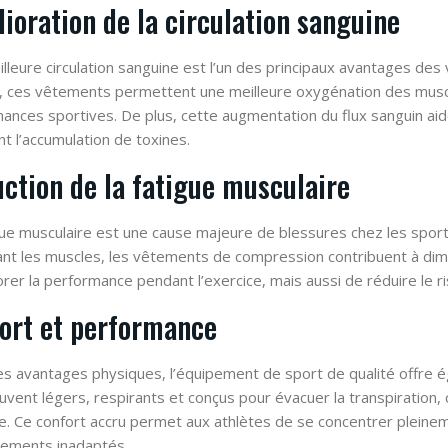
ioration de la circulation sanguine
lleure circulation sanguine est l’un des principaux avantages de
, ces vêtements permettent une meilleure oxygénation des muscle
ances sportives. De plus, cette augmentation du flux sanguin aide
nt l’accumulation de toxines.
ction de la fatigue musculaire
gue musculaire est une cause majeure de blessures chez les sporti
nt les muscles, les vêtements de compression contribuent à dimi
orer la performance pendant l’exercice, mais aussi de réduire le 
ort et performance
es avantages physiques, l’équipement de sport de qualité offre é
uvent légers, respirants et conçus pour évacuer la transpiration,
e. Ce confort accru permet aux athlètes de se concentrer pleine
ements inadaptés.