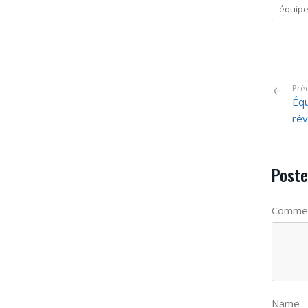
équipe
Pré
Équ
rév
Poste
Commen
Name