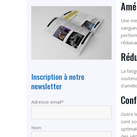
Amél
Une mei
sanguin
perform
réduisa
Rédu
La fati
Inscription à notre
soutena
newsletter
d’améli
Conf
Adresse email*
Outre l
sont so
Nom
optimal
des vêt