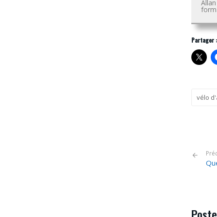
Alla
forma
Partager :
vélo d
Pré
Que
Poste