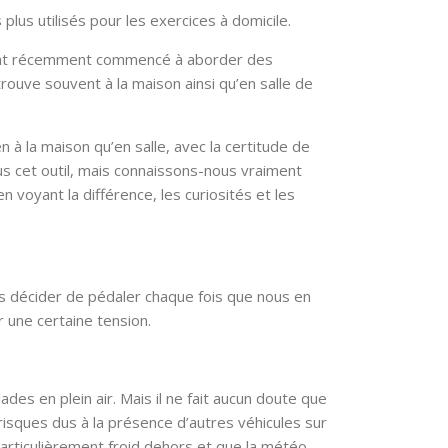
plus utilisés pour les exercices à domicile.
ui ont récemment commencé à aborder des
etrouve souvent à la maison ainsi qu’en salle de
 à la maison qu’en salle, avec la certitude de
us cet outil, mais connaissons-nous vraiment
 voyant la différence, les curiosités et les
ns décider de pédaler chaque fois que nous en
 une certaine tension.
des en plein air. Mais il ne fait aucun doute que
risques dus à la présence d’autres véhicules sur
 particulièrement froid dehors et que la météo