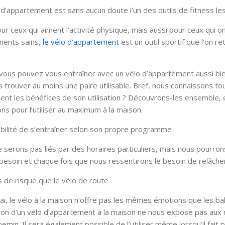
 d’appartement est sans aucun doute l’un des outils de fitness les 
our ceux qui aiment l’activité physique, mais aussi pour ceux q
ents sains,
le vélo d’appartement
est un outil sportif que l’on r
, vous pouvez vous entraîner avec un vélo d’appartement aussi bien
s trouver au moins une paire utilisable. Bref, nous connaissons to
ent les bénéfices de son utilisation ? Découvrons-les ensemble, en
ons pour l’utiliser au maximum à la maison.
ibilité de s’entraîner selon son propre programme
 serons pas liés par des horaires particuliers, mais nous pourro
besoin et chaque fois que nous ressentirons le besoin de relâcher
s de risque que le vélo de route
ai, le vélo à la maison n’offre pas les mêmes émotions que les bala
sation d’un vélo d’appartement à la maison ne nous expose pas aux 
hemin. Il sera également possible de l’utiliser même lorsqu’il fait