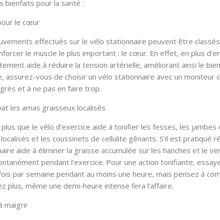
s bienfaits pour la santé :
pour le cœur
vements effectués sur le vélo stationnaire peuvent être classé
forcer le muscle le plus important : le cœur. En effet, en plus d’e
tement aide à réduire la tension artérielle, améliorant ainsi le bi
e, assurez-vous de choisir un vélo stationnaire avec un moniteur d
grès et à ne pas en faire trop.
at les amas graisseux localisés
 plus que le vélo d’exercice aide à tonifier les fesses, les jambes
localisés et les coussinets de cellulite gênants. S’il est pratiqué
naire aide à éliminer la graisse accumulée sur les hanches et le v
ontanément pendant l’exercice. Pour une action tonifiante, essay
fois par semaine pendant au moins une heure, mais pensez à com
ez plus, même une demi-heure intense fera l’affaire.
à maigrir