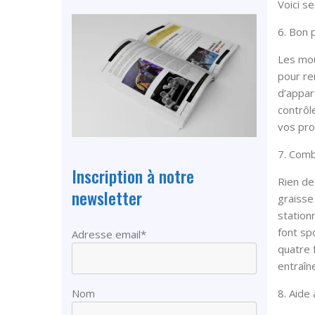
Voici se
6. Bon 
Les mou
pour ren
d’appar
contrôl
vos pro
7. Comb
Inscription à notre
Rien de
newsletter
graisse 
station
font sp
Adresse email*
quatre 
entraîn
8. Aide 
Nom