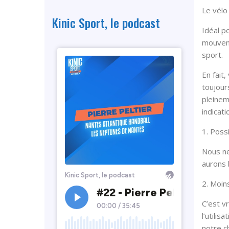
Le vélo
Kinic Sport, le podcast
Idéal p
mouvem
sport.
En fait
toujour
pleinem
indicati
1. Poss
Nous ne
aurons 
2. Moin
C’est vr
l’utili
notre c