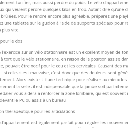
lement tonifier, mais aussi perdre du poids. Le vélo d’appartemen
ux qui veulent perdre quelques kilos en trop. Autant dire qu’une
s brûlées. Pour le rendre encore plus agréable, préparez une playl
ez une tablette sur le guidon à l’aide de supports spéciaux pour 
 plus vite.
 pour le dos
e l’exercice sur un vélo stationnaire est un excellent moyen de to
 à tort que le vélo stationnaire, en raison de la position assise d
ice, pouvait être nocif pour le cou et les cervicales. Causant des 
 : si celle-ci est mauvaise, c’est donc que des douleurs sont gén
tement. Alors existe-t-il une technique pour réaliser au mieux les 
sement la selle : il est indispensable que la jambe soit parfaiteme
pédaler vous aidera à renforcer la zone lombaire, qui est souvent
devant le PC ou assis à un bureau.
ion thérapeutique pour les articulations
 d’appartement est également parfait pour réguler les mouvemen