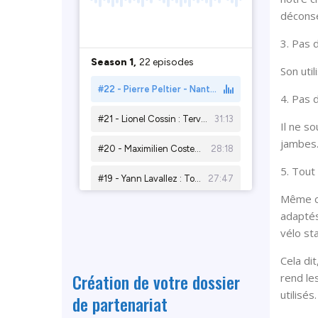
déconsei
3. Pas d
Son util
4. Pas d
Il ne s
jambes
5. Tout 
Même ce
adaptés 
vélo sta
Cela di
Création de votre dossier
rend le
utilisés.
de partenariat