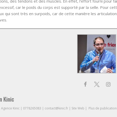
tions, des tendons et des muscles. En effet, l’effort fourni pour fa
xcessif, car le poids du corps est supporté par la selle. Pour cett
ux qui sont très en surpoids, car de cette manière les articulati
ves.
n Kinic
à
Agence Kinic
|
0778265083
|
contact@kinic.fr
|
Site Web
|
Plus de publication