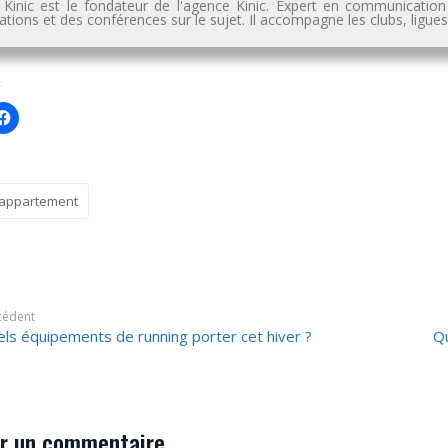
n Kinic est le fondateur de l'agence Kinic. Expert en communication
tions et des conférences sur le sujet. Il accompagne les clubs, ligu
'appartement
cédent
ls équipements de running porter cet hiver ?
Qu
r un commentaire