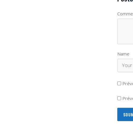
Commen
Name
Prév
Préve