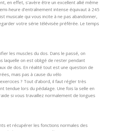
t, en effet, s’avère être un excellent allié même
 demi-heure d’entraînement intense équivaut à 245
ist musicale qui vous incite à ne pas abandonner,
regarder votre série télévisée préférée. Le temps
nifier les muscles du dos. Dans le passé, on
ans laquelle on est obligé de rester pendant
maux de dos. En réalité tout est une question de
érées, mais pas à cause du vélo
exercices ? Tout d’abord, il faut régler très
nt tendue lors du pédalage. Une fois la selle en
 raide si vous travaillez normalement de longues
ts et récupérer les fonctions normales des