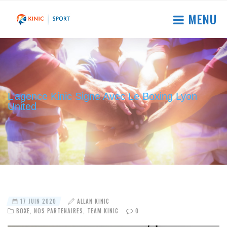
MENU
L’agence Kinic Signe Avec Le Boxing Lyon
United
17 JUIN 2020
ALLAN KINIC
BOXE
,
NOS PARTENAIRES
,
TEAM KINIC
0