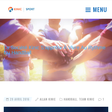
MENU
La Société Kinic S’apprête À Vivre Au Rythme
Du HandBall
29 AVRIL 2016
ALLAN KINIC
HANDBALL
,
TEAM KINIC
1