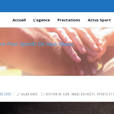
Accueil
L’agence
Prestations
Actus Sport
ive Pour Sportifs De Haut-Niveau
RS 2016
ALLAN KINIC
GESTION DE CLUB
,
IMAGE D'ATHLÈTE
,
SPORTS ET 