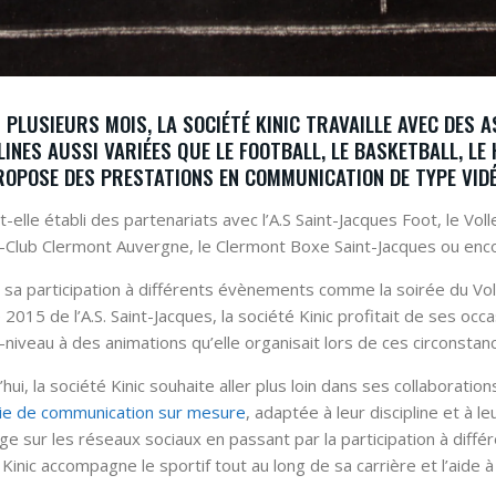
 PLUSIEURS MOIS, LA SOCIÉTÉ KINIC TRAVAILLE AVEC DES 
LINES AUSSI VARIÉES QUE LE FOOTBALL, LE BASKETBALL, LE 
ROPOSE DES PRESTATIONS EN COMMUNICATION DE TYPE VIDÉ
-t-elle établi des partenariats avec l’A.S Saint-Jacques Foot, le Voll
Club Clermont Auvergne, le Clermont Boxe Saint-Jacques ou encore 
 sa participation à différents évènements comme la soirée du Voll
2015 de l’A.S. Saint-Jacques, la société Kinic profitait de ses occa
-niveau à des animations qu’elle organisait lors de ces circonstan
hui, la société Kinic souhaite aller plus loin dans ses collaborati
ie de communication sur mesure
, adaptée à leur discipline et à l
age sur les réseaux sociaux en passant par la participation à diff
 Kinic accompagne le sportif tout au long de sa carrière et l’aide 