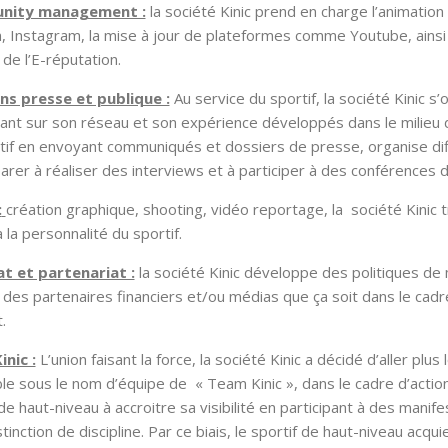
nity management :
la société Kinic prend en charge l’animati
n, Instagram, la mise à jour de plateformes comme Youtube, ains
 de l’E-réputation.
ns presse et publique :
Au service du sportif, la société Kinic s
ant sur son réseau et son expérience développés dans le milieu 
tif en envoyant communiqués et dossiers de presse, organise diff
arer à réaliser des interviews et à participer à des conférences 
:
création graphique, shooting, vidéo reportage, la société Kinic tr
à la personnalité du sportif.
t et partenariat :
la société Kinic développe des politiques de 
 des partenaires financiers et/ou médias que ça soit dans le cadr
.
nic :
L’union faisant la force, la société Kinic a décidé d’aller plu
e sous le nom d’équipe de « Team Kinic », dans le cadre d’actions 
 de haut-niveau à accroitre sa visibilité en participant à des man
tinction de discipline. Par ce biais, le sportif de haut-niveau acq