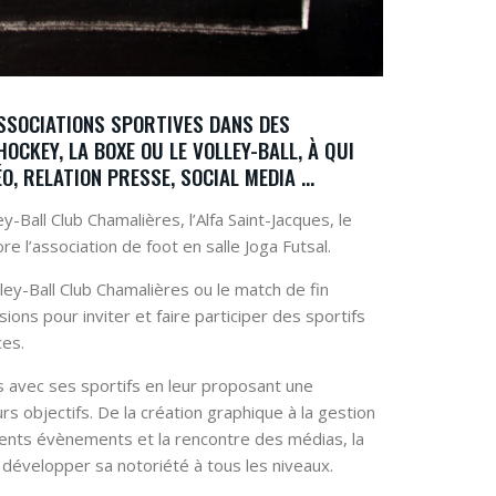
ASSOCIATIONS SPORTIVES DANS DES
HOCKEY, LA BOXE OU LE VOLLEY-BALL, À QUI
O, RELATION PRESSE, SOCIAL MEDIA …
ey-Ball Club Chamalières, l’Alfa Saint-Jacques, le
l’association de foot en salle Joga Futsal.
ey-Ball Club Chamalières ou le match de fin
sions pour inviter et faire participer des sportifs
ces.
ons avec ses sportifs en leur proposant une
eurs objectifs. De la création graphique à la gestion
érents évènements et la rencontre des médias, la
à développer sa notoriété à tous les niveaux.