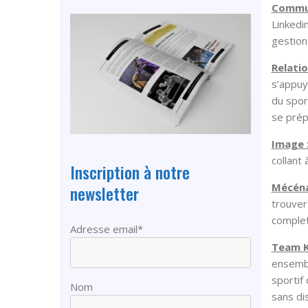
Commu
Linkedi
gestion
Relatio
s’appuy
du spor
se prép
Image 
collant 
Inscription à notre
Mécéna
newsletter
trouver
complet
Adresse email*
Team Ki
ensembl
sportif
Nom
sans dis