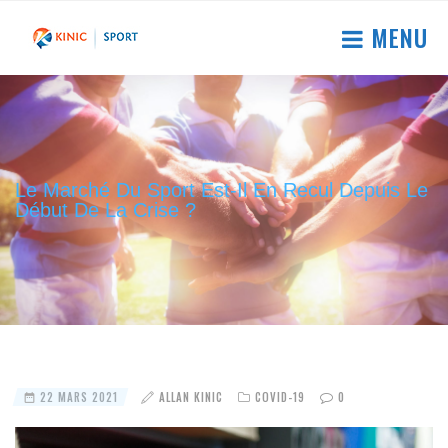
MENU
Le Marché Du Sport Est-Il En Recul Depuis Le
Début De La Crise ?
22 MARS 2021
ALLAN KINIC
COVID-19
0