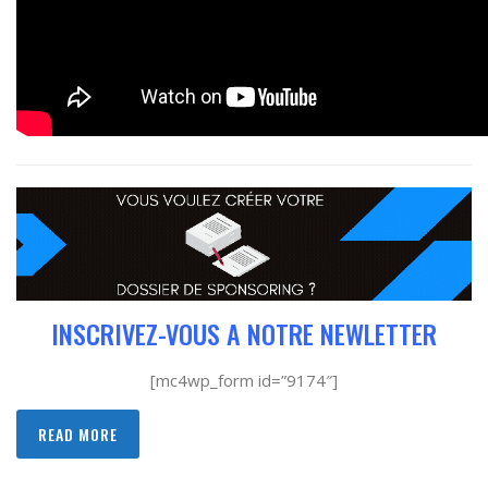
INSCRIVEZ-VOUS A NOTRE NEWLETTER
[mc4wp_form id=”9174″]
READ MORE