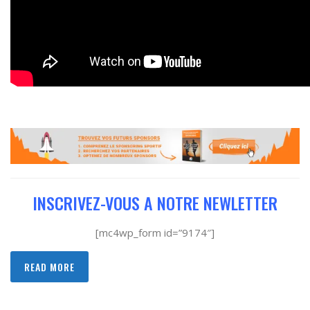
INSCRIVEZ-VOUS A NOTRE NEWLETTER
[mc4wp_form id=”9174″]
READ MORE