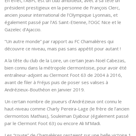
En effet, l’ABFC est un club ambitieux, avec à sa tête un
président prestigieux en la personne de François Clerc,
ancien joueur international de l’Olympique Lyonnais, et
également passé par l’AS Saint-Etienne, l’OGC Nice et le
Gazelec d’Ajaccio.
“Un autre monde” par rapport au FC Chamalières qui
découvre ce niveau, mais pas sans appétit pour autant !
A la tête du club de la Loire, un certain Jean-Noël Cabezas,
bien connu dans la métropole clermontoise, pour avoir été
entraîneur-adjoint au Clermont Foot 63 de 2004 à 2016,
avant de filer à Fréjus puis de poser ses valises à
Andrézieux-Bouthéon en Janvier 2019.
Un certain nombre de joueurs d’Andrézieux ont connu le
haut-niveau comme Charly Pereira-Lage (le frère de l’ancien
clermontois Mathias), Souleiman Djabour (également passé
par le Clermont Foot 63) ou encore Ali M’Madi.
Les “rouge” de Chamalières restaient sur une belle victoire 1