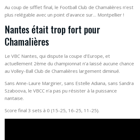
Au coup de sifflet final, le Football Club de Chamalières n’est
plus relégable avec un point d’avance sur… Montpellier !
Nantes était trop fort pour
Chamalières
Le VBC Nantes, qui dispute la coupe d’Europe, et
actuellement 2ème du championnat n’a laissé aucune chance
au Volley-Ball Club de Chamalières largement diminué.
Sans Anne-Laure Margirier, sans Estelle Adiana, sans Sandra
Szaboova, le VBCC n’a pas pu résister à la puissance
nantaise.
Score final 3 sets à 0 (15-25, 16-25, 11-25).