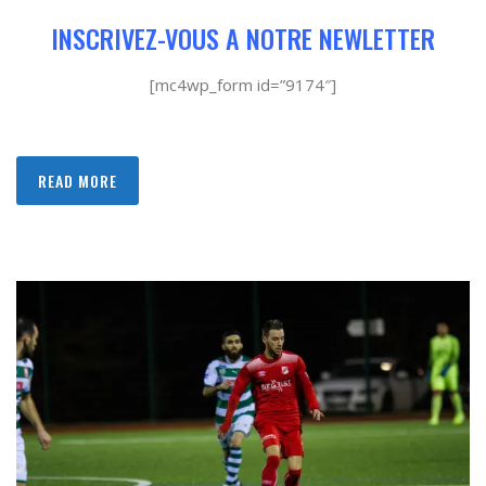
INSCRIVEZ-VOUS A NOTRE NEWLETTER
[mc4wp_form id=”9174″]
READ MORE