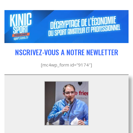
NSCRIVEZ-VOUS A NOTRE NEWLETTER
[mc4wp_form id=”9174″]