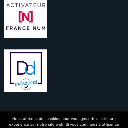
Nous utilisons des cookies pour vous garantir la meilleure
KINIC - 2009-2021 - Tous droits réservés |
Mentions légales
|
CGV
|
expérience sur notre site web. Si vous continuez à utiliser ce
Politique de confidentialité
|
Contact