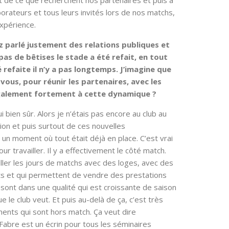
t de ce que recherchent nos partenaires et puis à
laborateurs et tous leurs invités lors de nos matchs,
expérience.
z parlé justement des relations publiques et
s pas de bêtises le stade a été refait, en tout
é refaite il n’y a pas longtemps. J’imagine que
 vous, pour réunir les partenaires, avec les
également fortement à cette dynamique ?
 bien sûr. Alors je n’étais pas encore au club au
on et puis surtout de ces nouvelles
 à un moment où tout était déjà en place. C’est vrai
ur travailler. Il y a effectivement le côté match.
iller les jours de matchs avec des loges, avec des
nts et qui permettent de vendre des prestations
i sont dans une qualité qui est croissante de saison
e le club veut. Et puis au-delà de ça, c’est très
ents qui sont hors match. Ça veut dire
-Fabre est un écrin pour tous les séminaires