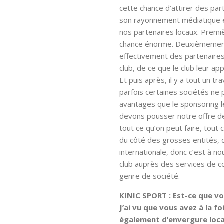
cette chance d’attirer des pa
son rayonnement médiatique et
nos partenaires locaux. Prem
chance énorme. Deuxièmement,
effectivement des partenaires 
club, de ce que le club leur a
Et puis après, il y a tout un tr
parfois certaines sociétés ne
avantages que le sponsoring l
devons pousser notre offre de
tout ce qu’on peut faire, tout
du côté des grosses entités,
internationale, donc c’est à no
club auprès des services de c
genre de société.
KINIC SPORT : Est-ce que vo
J’ai vu que vous avez à la f
également d’envergure local