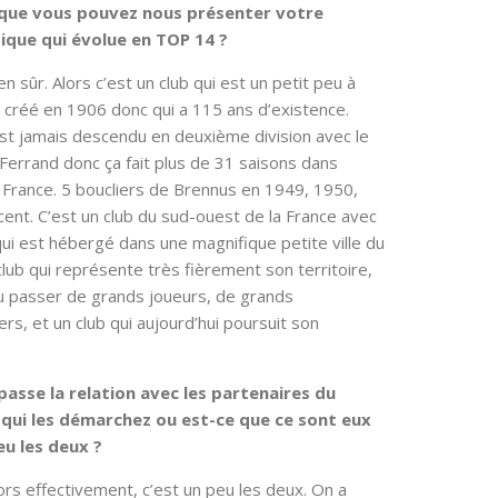
e que vous pouvez nous présenter votre
ique qui évolue en TOP 14 ?
n sûr. Alors c’est un club qui est un petit peu à
b créé en 1906 donc qui a 115 ans d’existence.
’est jamais descendu en deuxième division avec le
Ferrand donc ça fait plus de 31 saisons dans
de France. 5 boucliers de Brennus en 1949, 1950,
ent. C’est un club du sud-ouest de la France avec
qui est hébergé dans une magnifique petite ville du
club qui représente très fièrement son territoire,
 vu passer de grands joueurs, de grands
s, et un club qui aujourd’hui poursuit son
asse la relation avec les partenaires du
s qui les démarchez ou est-ce que ce sont eux
eu les deux ?
ors effectivement, c’est un peu les deux. On a