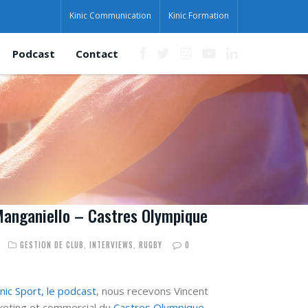
Kinic Communication
Kinic Formation
Podcast
Contact
Manganiello – Castres Olympique
GESTION DE CLUB
,
INTERVIEWS
,
RUGBY
0
inic Sport, le podcast
, nous recevons Vincent
keting et commercial du
Castres Olympique
.