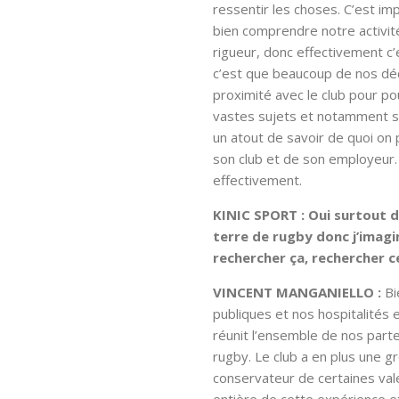
ressentir les choses. C’est i
bien comprendre notre activi
rigueur, donc effectivement c’es
c’est que beaucoup de nos déc
proximité avec le club pour po
vastes sujets et notamment sur
un atout de savoir de quoi on p
son club et de son employeur. D
effectivement.
KINIC SPORT : Oui surtout da
terre de rugby donc j’imagi
rechercher ça, rechercher 
VINCENT MANGANIELLO :
Bi
publiques et nos hospitalités 
réunit l’ensemble de nos part
rugby. Le club a en plus une g
conservateur de certaines vale