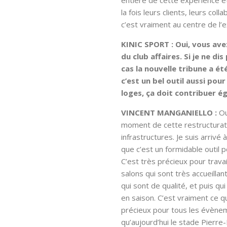
entière de cette expérience e
la fois leurs clients, leurs col
c’est vraiment au centre de l’
KINIC SPORT : Oui, vous ave
du club affaires. Si je ne di
cas la nouvelle tribune a ét
c’est un bel outil aussi pour
loges, ça doit contribuer 
VINCENT MANGANIELLO :
Oui
moment de cette restructurati
infrastructures. Je suis arrivé
que c’est un formidable outil po
C’est très précieux pour trava
salons qui sont très accueilla
qui sont de qualité, et puis qu
en saison. C’est vraiment ce qu
précieux pour tous les évènem
qu’aujourd’hui le stade Pierre