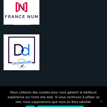
Nous utilisons des cookies pour vous garantir la meilleure
KINIC - 2009-2021 - Tous droits réservés |
Mentions légales
|
CGV
|
expérience sur notre site web. Si vous continuez à utiliser ce
Politique de confidentialité
|
Contact
site, nous supposerons que vous en êtes satisfait.