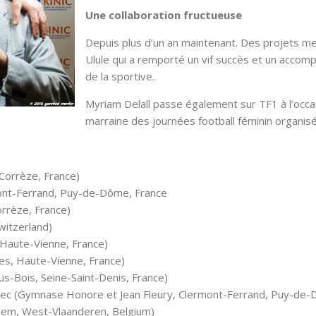
Une collaboration fructueuse
Depuis plus d’un an maintenant. Des projets men
Ulule qui a remporté un vif succès et un accom
de la sportive.
Myriam Delall passe également sur TF1 à l’occas
marraine des journées football féminin organisé
 Corrèze, France)
mont-Ferrand, Puy-de-Dôme, France
Corrèze, France)
witzerland)
 Haute-Vienne, France)
es, Haute-Vienne, France)
ous-Bois, Seine-Saint-Denis, France)
arec (Gymnase Honore et Jean Fleury, Clermont-Ferrand, Puy-de-
egem, West-Vlaanderen, Belgium)