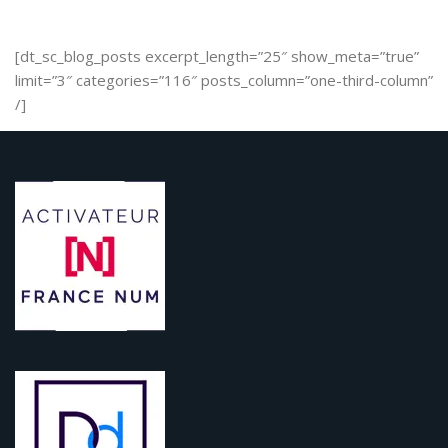
[dt_sc_blog_posts excerpt_length=”25″ show_meta=”true”
limit=”3″ categories=”116″ posts_column=”one-third-column”
/]